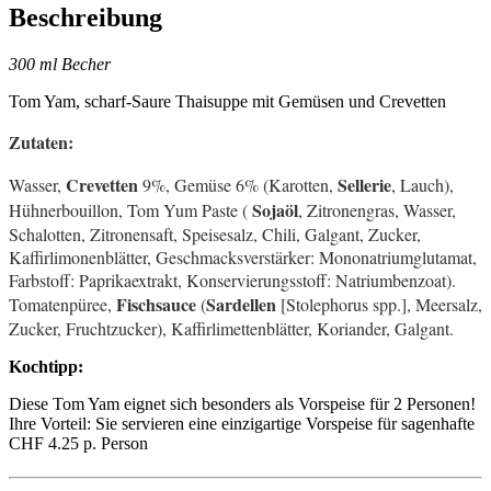
Beschreibung
300 ml Becher
Tom Yam, scharf-Saure Thaisuppe mit Gemüsen und Crevetten
Zutaten:
Crevetten
Sellerie
Wasser,
9%, Gemüse 6% (Karotten,
, Lauch),
Sojaöl
Hühnerbouillon, Tom Yum Paste (
, Zitronengras, Wasser,
Schalotten, Zitronensaft, Speisesalz, Chili, Galgant, Zucker,
Kaffirlimonenblätter, Geschmacksverstärker: Mononatriumglutamat,
Farbstoff: Paprikaextrakt, Konservierungsstoff: Natriumbenzoat).
Fischsauce
Sardellen
Tomatenpüree,
(
[Stolephorus spp.], Meersalz,
Zucker, Fruchtzucker), Kaffirlimettenblätter, Koriander, Galgant.
Kochtipp:
Diese Tom Yam eignet sich besonders als Vorspeise für 2 Personen!
Ihre Vorteil: Sie servieren eine einzigartige Vorspeise für sagenhafte
CHF 4.25 p. Person