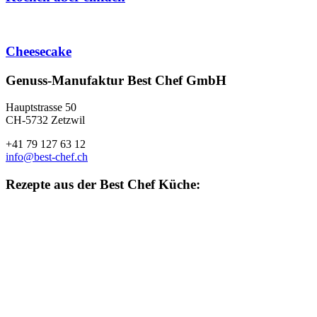
Cheesecake
Footer
Genuss-Manufaktur Best Chef GmbH
Hauptstrasse 50
CH-5732 Zetzwil
+41 79 127 63 12
info@best-chef.ch
Rezepte aus der Best Chef Küche:
Kochen
aber
Cheesecake
einfach
Apfeltarte
mit
Kalbsbratwurst
einem
an
Site
Calvadosgelee
Zwiebelsauce
Footer