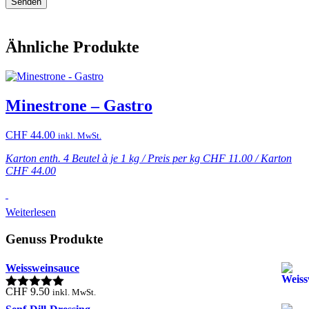
Ähnliche Produkte
Minestrone – Gastro
CHF
44.00
inkl. MwSt.
Karton enth. 4 Beutel à je 1 kg / Preis per kg CHF 11.00 / Karton
CHF 44.00
Weiterlesen
Haupt-
Genuss Produkte
Sidebar
Weissweinsauce
CHF
9.50
inkl. MwSt.
Bewertet mit
5.00
von 5