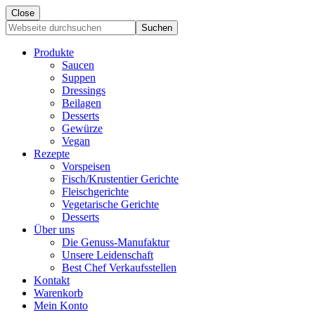
Close
Webseite
durchsuchen
Produkte
Saucen
Suppen
Dressings
Beilagen
Desserts
Gewürze
Vegan
Rezepte
Vorspeisen
Fisch/Krustentier Gerichte
Fleischgerichte
Vegetarische Gerichte
Desserts
Über uns
Die Genuss-Manufaktur
Unsere Leidenschaft
Best Chef Verkaufsstellen
Kontakt
Warenkorb
Mein Konto