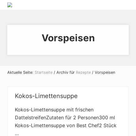
Menu
Skip
Zum
Zur
Zur
Genuss
to
Inhalt
Hauptsidebar
Fußzeile
erleben
right
springen
springen
springen
-
header
stressfrei
kochen
Vorspeisen
navigation
Aktuelle Seite:
Startseite
/
Archiv für
Rezepte
/
Vorspeisen
Kokos-Limettensuppe
Kokos-Limettensuppe mit frischen
DattelstreifenZutaten für 2 Personen300 ml
Kokos-Limettensuppe von Best Chef2 Stück
…