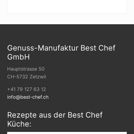
Footer
Genuss-Manufaktur Best Chef
GmbH
Hauptstrasse 50
CH-5732 Zetzwil
+41 79 127 63 12
info@best-chef.ch
Rezepte aus der Best Chef
Küche: