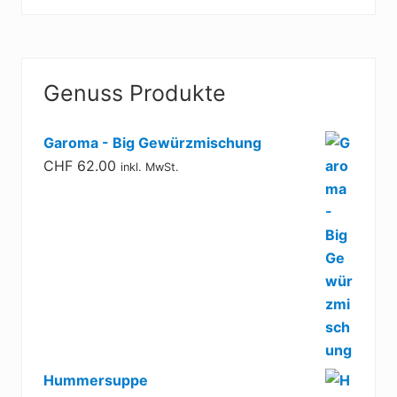
-
C
a
p
Haupt-
p
u
Genuss Produkte
Sidebar
c
c
i
n
Garoma - Big Gewürzmischung
o
CHF
62.00
inkl. MwSt.
-
S
u
p
p
e
Hummersuppe