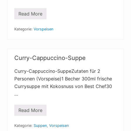
Read More
K
o
k
o
Kategorie:
Vorspeisen
s
-
L
i
m
Curry-Cappuccino-Suppe
e
t
t
Curry-Cappuccino-SuppeZutaten für 2
e
n
Personen (Vorspeise)1 Becher 300ml frische
s
u
Currysuppe mit Kokosnuss von Best Chef30
p
…
p
e
Read More
C
u
r
r
Kategorie:
Suppen
,
Vorspeisen
y